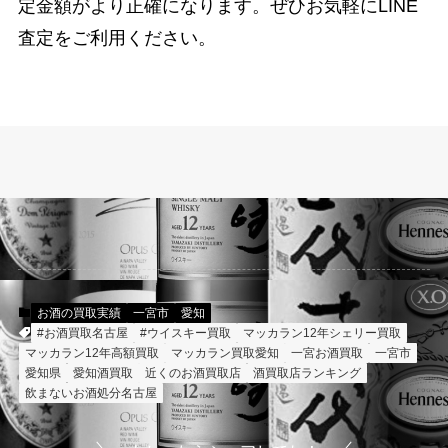
定金額がより正確になります。ぜひお気軽にLINE
査定をご利用ください。
お酒の買取実績
一宮市
愛知
#お酒買取名古屋
#ウイスキー買取
マッカラン12年シェリー買取
マッカラン12年高額買取
マッカラン買取愛知
一宮お酒買取
一宮市
愛知県
愛知酒買取
近くのお酒買取店
酒買取店ランキング
飲まないお酒処分名古屋