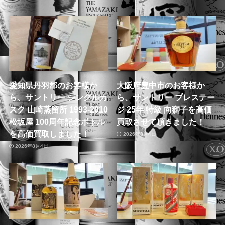
愛知県丹羽郡のお客様か
大阪府豊中市のお客様か
ら、サントリー シングルカ
ら、サントリー プレステー
スク 山崎蒸留所 1993-2010
ジ 25年 特級 向獅子を高価
松坂屋 100周年記念ボトル
買取させて頂きました！
を高価買取しました！
2026年8月4日
2026年8月4日