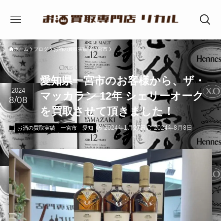
ホーム
ブログ
お酒の買取実績
一宮市
愛知県一宮市のお客様から、ザ・
2024
マッカラン 12年 シェリーオーク
8/08
を買取させて頂きました！
2024年1月27日
2024年8月8日
お酒の買取実績
一宮市
愛知