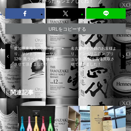
よかったらシェアしてね！
URLをコピーする
愛知県東海市のお客様よ
名古屋市中区錦のお客様よ
り、サントリー ローヤル
り、ドンペリニヨン ブリ
12年 黒ラベルを高価買取
ュット 2012を高価買取さ
させて頂きました！
せて頂きました！
関連記事