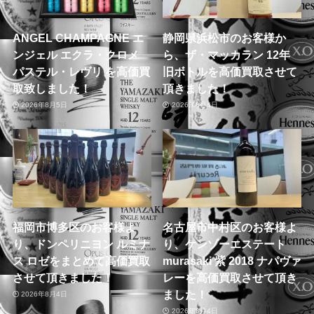
ANGEL CHAMPAGNE エ
静岡県浜松市のお客様か
ンジェル エクラ・クロメ
ら、ザ・マッカラン 12年
パステル・レヴリ を高価買
旧ボトルを高価買取させて
取致しました！
頂きました！
2026年8月5日
2026年8月4日
福岡市博多区のお客様よ
名古屋市中村区のお客様よ
り、ドンペリニヨン ルミナ
り、ケンゾーエステート
ス ロゼをまとめて高価買取
murasaki 紫 2018 ナパヴァ
させて頂きました！
レーを高価買取させて頂き
ました！
2026年8月4日
2026年8月4日