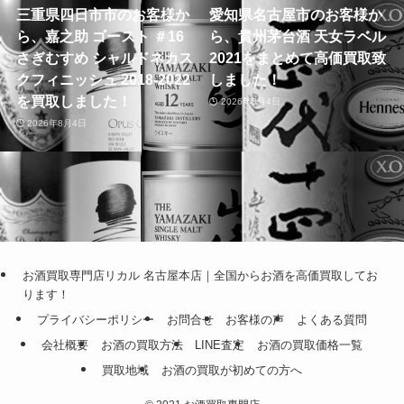
三重県四日市市のお客様か
愛知県名古屋市のお客様か
ら、嘉之助 ゴースト ＃16
ら、貴州茅台酒 天女ラベル
さぎむすめ シャルドネカス
2021をまとめて高価買取致
クフィニッシュ 2018-2022
しました！
を買取しました！
2026年8月4日
2026年8月4日
お酒買取専門店リカル 名古屋本店｜全国からお酒を高価買取してお
ります！
プライバシーポリシー
お問合せ
お客様の声
よくある質問
会社概要
お酒の買取方法
LINE査定
お酒の買取価格一覧
買取地域
お酒の買取が初めての方へ