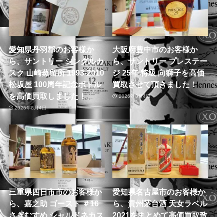
愛知県丹羽郡のお客様か
大阪府豊中市のお客様か
ら、サントリー シングルカ
ら、サントリー プレステー
スク 山崎蒸留所 1993-2010
ジ 25年 特級 向獅子を高価
松坂屋 100周年記念ボトル
買取させて頂きました！
を高価買取しました！
2026年8月4日
2026年8月4日
三重県四日市市のお客様か
愛知県名古屋市のお客様か
ら、嘉之助 ゴースト ＃16
ら、貴州茅台酒 天女ラベル
さぎむすめ シャルドネカス
2021をまとめて高価買取致