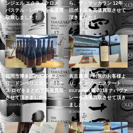
ンジェル エクラ・クロメ
ら、ザ・マッカラン 12年
パステル・レヴリ を高価買
旧ボトルを高価買取させて
取致しました！
頂きました！
2026年8月5日
2026年8月4日
福岡市博多区のお客様よ
名古屋市中村区のお客様よ
り、ドンペリニヨン ルミナ
り、ケンゾーエステート
ス ロゼをまとめて高価買取
murasaki 紫 2018 ナパヴァ
させて頂きました！
レーを高価買取させて頂き
ました！
2026年8月4日
2026年8月4日