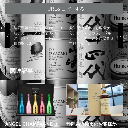
URLをコピーする
静岡県浜松市のお客様か
愛知県一宮市のお客様か
ら、カミュ ブック型 ルノ
ら、ザ・マッカラン 12年
アール アフターバスを高
シェリーオークを買取させ
価買取しました！
て頂きました！
関連記事
ANGEL CHAMPAGNE エ
静岡県浜松市のお客様か