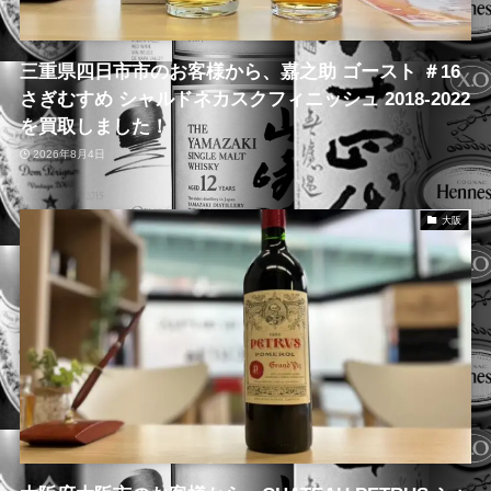
三重県四日市市のお客様から、嘉之助 ゴースト ＃16
さぎむすめ シャルドネカスクフィニッシュ 2018-2022
を買取しました！
2026年8月4日
大阪