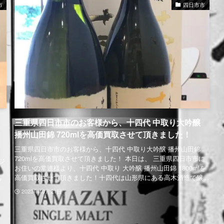
市
四日市市
三重県四日市市のお客様から、十四代 中取り大吟醸
播州山田錦 720mlを高価買取させて頂きました！
三重県四日市市のお客様から、十四代 中取り大吟醸 播州山田錦
720mlを高価買取させて頂きました！ 本日は、 三重県四日市市に
ジ
お住いの常連様より、十四代 中取り 大吟醸 播州山田錦 1800mlを
ま
高価買取させて頂きました！十四代は山形県にある高木酒造で醸...
ク
2023年10月21日