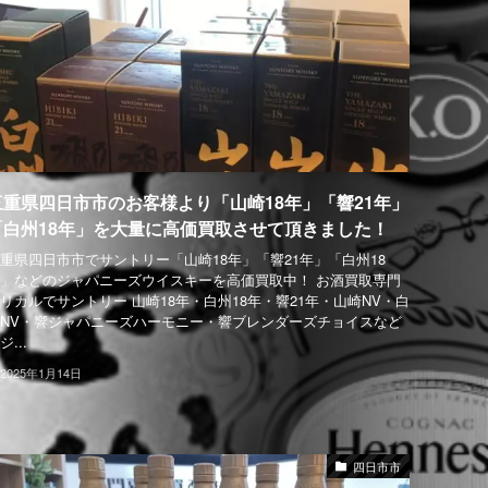
三重県四日市市のお客様より「山崎18年」「響21年」
「白州18年」を大量に高価買取させて頂きました！
重県四日市市でサントリー「山崎18年」「響21年」「白州18
」などのジャパニーズウイスキーを高価買取中！ お酒買取専門
リカルでサントリー 山崎18年・白州18年・響21年・山崎NV・白
NV・響ジャパニーズハーモニー・響ブレンダーズチョイスなど
ジ...
2025年1月14日
四日市市