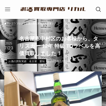
ホーム
ブログ
お酒の買取実績
名古屋
名古屋市中村区のお客様から、タ
2025
リスカー 12年 特級 TDラベルを高
7/23
価買取しました！
2025年7月23日
お酒の買取実績
名古屋
愛知