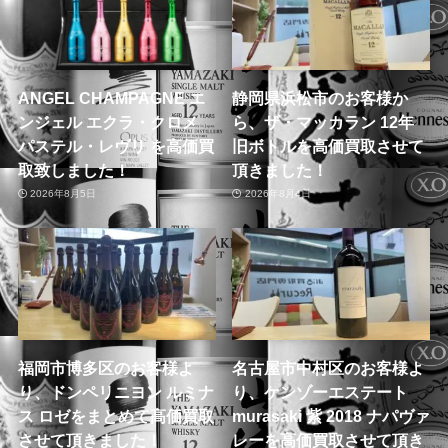
ANGEL CHAMPAGNE エ
静岡県浜松市のお客様か
ンジェル エクラ・クロメ
ら、ザ・マッカラン 12年
パステル・レヴリ を高価買
旧ボトルを高価買取させて
取致しました！
頂きました！
2026年8月5日
2026年8月4日
福岡市博多区のお客様よ
名古屋市中村区のお客様よ
り、ドンペリニヨン ルミナ
り、ケンゾーエステート
ス ロゼをまとめて高価買取
murasaki 紫 2018 ナパヴァ
させて頂きました！
レーを高価買取させて頂き