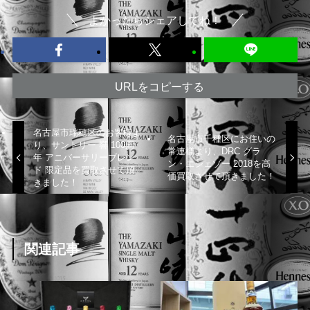
よかったらシェアしてね！
URLをコピーする
名古屋市瑞穂区のお客様よ
名古屋市千種区にお住いの
り、サントリー 響 100周
常連様より、DRC グラ
年 アニバーサリーブレン
ン・エシェゾー 2018を高
ド 限定品を買取させて頂
価買取させて頂きました！
きました！
関連記事