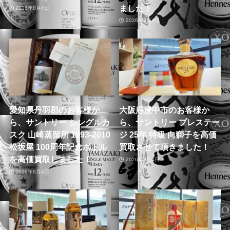
ました！
2026年8月4日
2026年8月4日
愛知県丹羽郡のお客様か
大阪府豊中市のお客様か
ら、サントリー シングルカ
ら、サントリー プレステー
スク 山崎蒸留所 1993-2010
ジ 25年 特級 向獅子を高価
松坂屋 100周年記念ボトル
買取させて頂きました！
を高価買取しました！
2026年8月4日
2026年8月4日