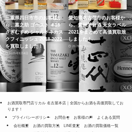
三重県四日市市のお客様か
愛知県名古屋市のお客様か
ら、嘉之助 ゴースト ＃16
ら、貴州茅台酒 天女ラベル
さぎむすめ シャルドネカス
2021をまとめて高価買取致
クフィニッシュ 2018-2022
しました！
を買取しました！
2026年8月4日
2026年8月4日
お酒買取専門店リカル 名古屋本店｜全国からお酒を高価買取してお
ります！
プライバシーポリシー
お問合せ
お客様の声
よくある質問
会社概要
お酒の買取方法
LINE査定
お酒の買取価格一覧