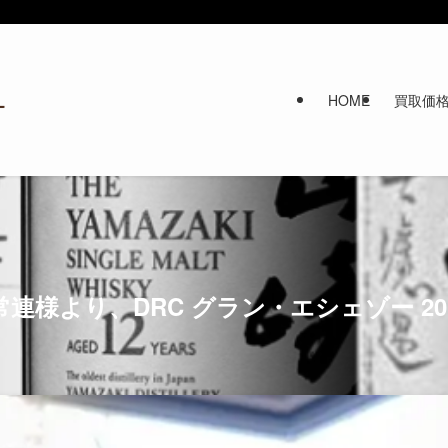
HOME
買取価
連様より、DRC グラン・エシェゾー 2