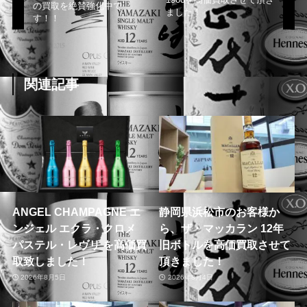
の買取を絶賛強化中で
ました！
す！！
関連記事
ANGEL CHAMPAGNE エ
静岡県浜松市のお客様か
ンジェル エクラ・クロメ
ら、ザ・マッカラン 12年
パステル・レヴリ を高価買
旧ボトルを高価買取させて
取致しました！
頂きました！
2026年8月5日
2026年8月4日