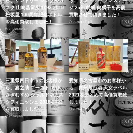
ら、サントリー シングルカ
ら、サントリー プレステー
スク 山崎蒸留所 1993-2010
ジ 25年 特級 向獅子を高価
松坂屋 100周年記念ボトル
買取させて頂きました！
を高価買取しました！
2026年8月4日
2026年8月4日
三重県四日市市のお客様か
愛知県名古屋市のお客様か
ら、嘉之助 ゴースト ＃16
ら、貴州茅台酒 天女ラベル
さぎむすめ シャルドネカス
2021をまとめて高価買取致
クフィニッシュ 2018-2022
しました！
を買取しました！
2026年8月4日
2026年8月4日