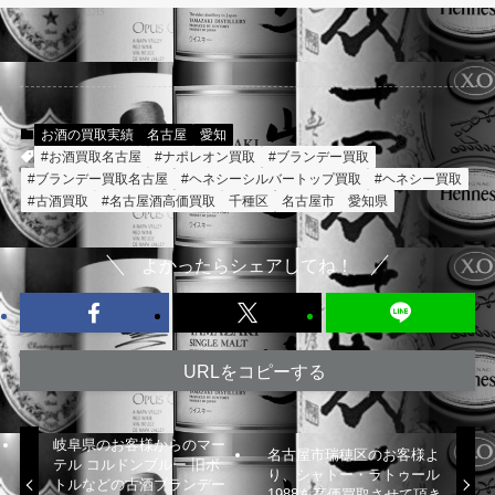
お酒の買取実績
名古屋
愛知
#お酒買取名古屋
#ナポレオン買取
#ブランデー買取
#ブランデー買取名古屋
#ヘネシーシルバートップ買取
#ヘネシー買取
#古酒買取
#名古屋酒高価買取
千種区
名古屋市
愛知県
よかったらシェアしてね！
URLをコピーする
岐阜県のお客様からのマー
名古屋市瑞穂区のお客様よ
テル コルドンブルー 旧ボ
り、シャトー・ラトゥール
トルなどの古酒ブランデー
1988を高価買取させて頂き