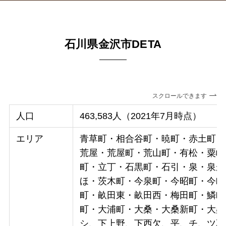
石川県金沢市DETA
スクロールできます
人口
463,583人（2021年7月時点）
エリア
青草町・相合谷町・暁町・赤土町・
荒屋・荒屋町・荒山町・有松・粟崎
町・立丁・石黒町・石引・泉・泉が
ほ・茨木町・今泉町・今昭町・今町
町・畝田東・畝田西・梅田町・鱗町
町・大浦町・大桑・大桑新町・大桑
シ、下上野、下西欠、平、チ、ツ乙