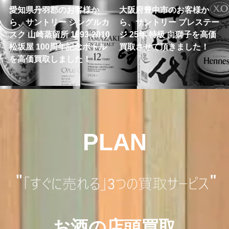
愛知県丹羽郡のお客様か
大阪府豊中市のお客様か
ら、サントリー シングルカ
ら、サントリー プレステー
スク 山崎蒸留所 1993-2010
ジ 25年 特級 向獅子を高価
松坂屋 100周年記念ボトル
買取させて頂きました！
を高価買取しました！
PLAN
お酒の店頭買取