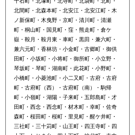
千石町・北塚町・北寺町・北袋町・北町・
北間町・北森本町・北安江・北安江町・木
ノ新保町・木曳野・京町・清川町・清瀬
町・桐山町・国見町・窪・熊走町・倉ケ
嶽・鞍月・鞍月東・車町・黒田・兼六町・
兼六元町・香林坊・小金町・古郷町・御供
田町・小坂町・小将町・御所町・小立野・
琴坂町・琴町・湖南町・此花町・小野町・
小橋町・小菱池町・小二又町・古府・古府
町・古府町（西）・古府町（南）・駒帰
町・小嶺町・湖陽・子来町・五郎島町・才
田町・西念・西念町・材木町・幸町・佐奇
森町・桜田町・桜町・里見町・醒ケ井町・
三社町・三十苅町・山王町・四王寺町・四