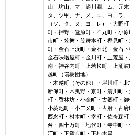
山、坊山、マ、鱒川淵、ム、元末、
タ、ツ甲、ナ、メ、ユ、ヨ、ラ、ワ
（ソ、タ、ヌ、ヨ、レ）・大野町（
町・押野・鴛原町・乙丸町・小原町
市町・笠舞・笠舞本町・樫見町・主
町・金石上浜町・金石北・金石下寺
金石味噌屋町・金川町・上荒屋・上
南・神谷内町・上若松町・上涌波町
越町（瑞樹団地）
・木越町（その他）・岸川町・北方
新保町・木曳野・京町・清川町・清
町・香林坊・小金町・古郷町・御供
小菱池町・小二又町・古府・古府町
西念町・材木町・幸町・佐奇森町・
台・四十万町・地代町・寺中町・十
江町・下鴛原町・下柿木畠