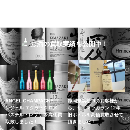
お酒の買取実績を公開中！
ANGEL CHAMPAGNE エ
静岡県浜松市のお客様か
ンジェル エクラ・クロメ
ら、ザ・マッカラン 12年
パステル・レヴリ を高価買
旧ボトルを高価買取させて
取致しました！
頂きました！