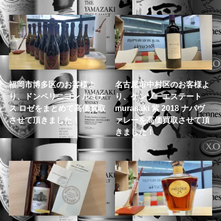
福岡市博多区のお客様よ
名古屋市中村区のお客様よ
り、ドンペリニヨン ルミナ
り、ケンゾーエステート
ス ロゼをまとめて高価買取
murasaki 紫 2018 ナパヴ
させて頂きました！
ァレーを高価買取させて頂
きました！