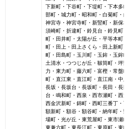
下新町・下谷町・下堤町・下本多町
部町・城力町・昭和町・白菊町・白
神宮寺・神宮寺町・新竪町・新保本
須崎町・折違町・鈴見台・鈴見町・
町・田井町・太陽が丘・平等本町・
町・田上・田上さくら・田上新町・
町・田島町・玉川町・玉鉾・玉鉾町
土清水・つつじが丘・鞁筒町・坪野
力・東力町・藤六町・富樫・常盤町
町・直江東・直江町・直江南・中尾
長坂・長坂台・長坂町・長田・長田
台・鳴和町・西泉・西市瀬町・西大
西金沢新町・錦町・西町三番丁・西
額新町・額谷・額谷町・納年町・野
場町・光が丘・東荒屋町・東市瀬町
東兼六町・東長江町・東原町・東町