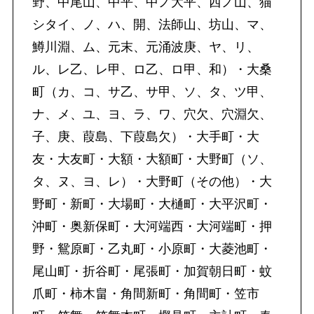
野、中尾山、中平、中ノ大平、西ノ山、猫
シタイ、ノ、ハ、開、法師山、坊山、マ、
鱒川淵、ム、元末、元涌波庚、ヤ、リ、
ル、レ乙、レ甲、ロ乙、ロ甲、和）・大桑
町（カ、コ、サ乙、サ甲、ソ、タ、ツ甲、
ナ、メ、ユ、ヨ、ラ、ワ、穴欠、穴淵欠、
子、庚、葭島、下葭島欠）・大手町・大
友・大友町・大額・大額町・大野町（ソ、
タ、ヌ、ヨ、レ）・大野町（その他）・大
野町・新町・大場町・大樋町・大平沢町・
沖町・奥新保町・大河端西・大河端町・押
野・鴛原町・乙丸町・小原町・大菱池町・
尾山町・折谷町・尾張町・加賀朝日町・蚊
爪町・柿木畠・角間新町・角間町・笠市