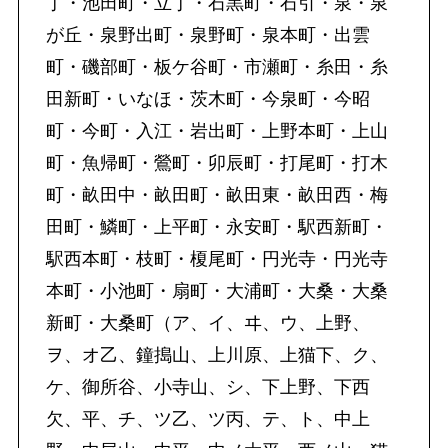
丁・池田町・立丁・石黒町・石引・泉・泉
が丘・泉野出町・泉野町・泉本町・出雲
町・磯部町・板ケ谷町・市瀬町・糸田・糸
田新町・いなほ・茨木町・今泉町・今昭
町・今町・入江・岩出町・上野本町・上山
町・魚帰町・鶯町・卯辰町・打尾町・打木
町・畝田中・畝田町・畝田東・畝田西・梅
田町・鱗町・上平町・永安町・駅西新町・
駅西本町・枝町・榎尾町・円光寺・円光寺
本町・小池町・扇町・大浦町・大桑・大桑
新町・大桑町（ア、イ、ヰ、ウ、上野、
ヲ、オ乙、鐘搗山、上川原、上猫下、ク、
ケ、御所谷、小寺山、シ、下上野、下西
欠、平、チ、ツ乙、ツ丙、テ、ト、中上