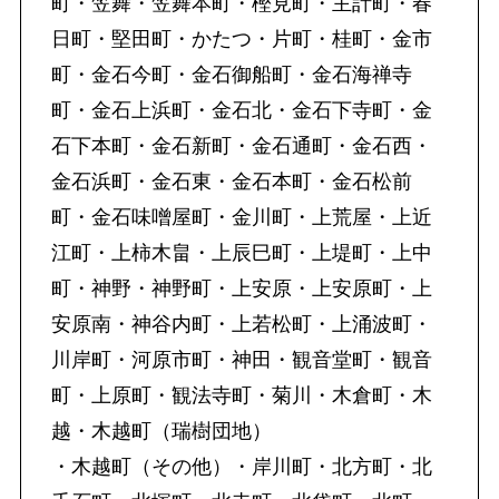
町・笠舞・笠舞本町・樫見町・主計町・春
日町・堅田町・かたつ・片町・桂町・金市
町・金石今町・金石御船町・金石海禅寺
町・金石上浜町・金石北・金石下寺町・金
石下本町・金石新町・金石通町・金石西・
金石浜町・金石東・金石本町・金石松前
町・金石味噌屋町・金川町・上荒屋・上近
江町・上柿木畠・上辰巳町・上堤町・上中
町・神野・神野町・上安原・上安原町・上
安原南・神谷内町・上若松町・上涌波町・
川岸町・河原市町・神田・観音堂町・観音
町・上原町・観法寺町・菊川・木倉町・木
越・木越町（瑞樹団地）
・木越町（その他）・岸川町・北方町・北