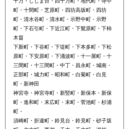
十万・しじま台・四十万町・地代町・寺中
町・十間町・芝原町・四坊高坂町・四坊
町・清水谷町・清水町・示野中町・示野
町・下石引町・下近江町・下鴛原町・下柿
木畠
下新町・下谷町・下堤町・下本多町・下松
原町・下安原町・下涌波町・十一屋町・十
三間町・十三間町・中丁・昌永町・城南・
正部町・城力町・昭和町・白菊町・白見
町・新神田
神宮寺・神宮寺町・新竪町・新保本・新保
町・進和町・末広町・末町・菅池町・杉浦
町・
須崎町・折違町・鈴見台・鈴見町・砂子坂