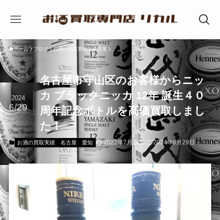
ホーム
ブログ
お酒の買取実績
名古屋
名古屋市守山区のお客様からニッ
カ ブラックニッカ 12年 誕生４０
2024
6/29
周年記念ボトルを高価買取しまし
た！
2022年7月18日
2024年6月29日
お酒の買取実績
名古屋
愛知