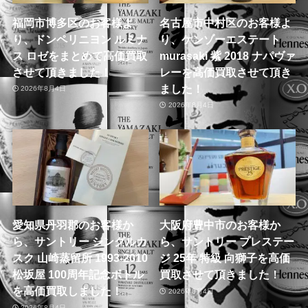
福岡市博多区のお客様よ
名古屋市中村区のお客様よ
り、ドンペリニヨン ルミナ
り、ケンゾーエステート
ス ロゼをまとめて高価買取
murasaki 紫 2018 ナパヴァ
させて頂きました！
レーを高価買取させて頂き
ました！
2026年8月4日
2026年8月4日
愛知県丹羽郡のお客様か
大阪府豊中市のお客様か
ら、サントリー シングルカ
ら、サントリー プレステー
スク 山崎蒸留所 1993-2010
ジ 25年 特級 向獅子を高価
松坂屋 100周年記念ボトル
買取させて頂きました！
を高価買取しました！
2026年8月4日
2026年8月4日