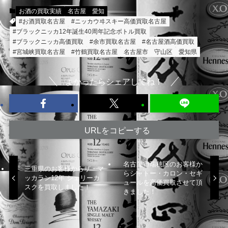
お酒の買取実績
名古屋
愛知
#お酒買取名古屋
#ニッカウヰスキー高価買取名古屋
#ブラックニッカ12年誕生40周年記念ボトル買取
#ブラックニッカ高価買取
#余市買取名古屋
#名古屋酒高価買取
#宮城峡買取名古屋
#竹鶴買取名古屋
名古屋市
守山区
愛知県
よかったらシェアしてね！
URLをコピーする
名古屋市瑞穂区のお客様か
三重県のお客様からザ・マ
らシャトー・カロン・セギ
ッカラン12年 シェリーカ
ュールを高価買取させて頂
スクを買取しました！
きました！