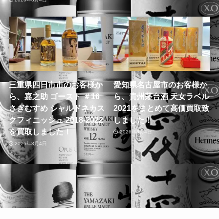
三重県四日市市のお客様か
愛知県名古屋市のお客様か
ら、嘉之助 ゴースト ＃16
ら、貴州茅台酒 天女ラベル
さぎむすめ シャルドネカス
2021をまとめて高価買取致
クフィニッシュ 2018-2022
しました！
を買取しました！
2026年8月4日
2026年8月4日