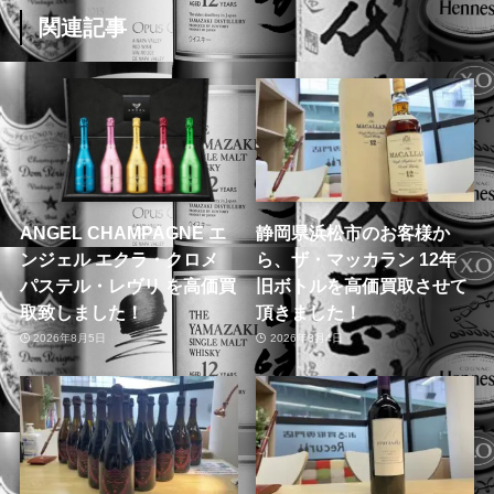
関連記事
ANGEL CHAMPAGNE エ
静岡県浜松市のお客様か
ンジェル エクラ・クロメ
ら、ザ・マッカラン 12年
パステル・レヴリ を高価買
旧ボトルを高価買取させて
取致しました！
頂きました！
2026年8月5日
2026年8月4日