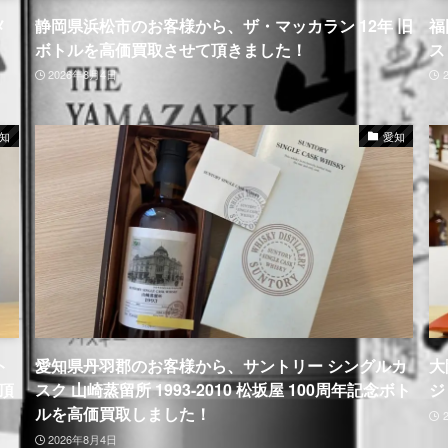
メ
静岡県浜松市のお客様から、ザ・マッカラン 12年 旧
福
ボトルを高価買取させて頂きました！
ス
2026年8月4日
知
愛知
ト
愛知県丹羽郡のお客様から、サントリー シングルカ
大
て頂
スク 山崎蒸留所 1993-2010 松坂屋 100周年記念ボト
ジ
ルを高価買取しました！
2026年8月4日