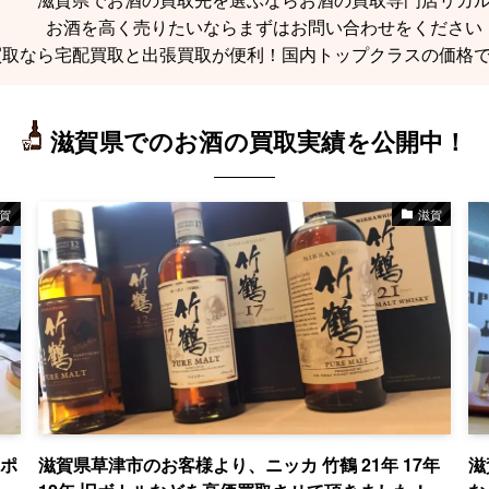
お酒を高く売りたいならまずはお問い合わせをください
買取なら宅配買取と出張買取が便利！国内トップクラスの価格
滋賀県でのお酒の買取実績を公開中！
賀
滋賀
エポ
滋賀県草津市のお客様より、ニッカ 竹鶴 21年 17年
滋