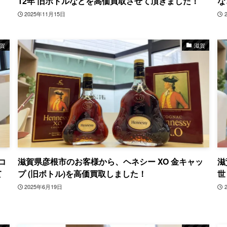
12年 旧ボトルなどを高価買取させて頂きました！
な
2025年11月15日
賀
滋賀
コ
滋賀県彦根市のお客様から、ヘネシー XO 金キャッ
滋
て
プ (旧ボトル)を高価買取しました！
世
2025年6月19日