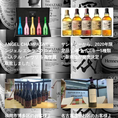
ANGEL CHAMPAGNE エ
サントリーから、2020年限
ンジェル エクラ・クロメ
定品 山崎ウイスキー5種類
パステル・レヴリ を高価買
の新商品が発売決定！
取致しました！
2026年8月5日
2026年8月5日
福岡市博多区のお客様よ
名古屋市中村区のお客様よ