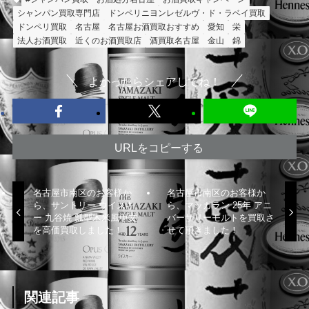
シャンパン買取専門店
ドンペリニヨンレゼルヴ・ド・ラベイ買取
ドンペリ買取
名古屋
名古屋お酒買取おすすめ
愛知
栄
法人お酒買取
近くのお酒買取店
酒買取名古屋
金山
錦
よかったらシェアしてね！
URLをコピーする
名古屋市南区のお客様か
名古屋市南区のお客様か
ら、サントリー ウイスキ
ら、マッカラン 25年 アニ
ー 九谷焼 瓢型木米風申文
バーサリーモルトを買取さ
を高価買取しました！
せて頂きました！
関連記事