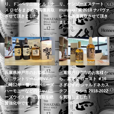
り、ドンペリニヨン ルミナ
り、ケンゾーエステート
ス ロゼをまとめて高価買取
murasaki 紫 2018 ナパヴァ
させて頂きました！
レーを高価買取させて頂き
ました！
2026年8月4日
2026年8月4日
兵庫県神戸市のお客様か
三重県四日市市のお客様か
ら、サントリー 山崎NV・
ら、嘉之助 ゴースト ＃16
山崎12年・響ジャパニーズ
さぎむすめ シャルドネカス
ハーモニーなどのジャパニ
クフィニッシュ 2018-2022
ーズウイスキーの買取を絶
を買取しました！
賛強化中です！
2026年8月4日
2026年8月4日