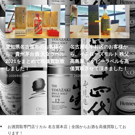
愛知県名古屋市のお客様か
名古屋市中村区のお客様か
ら、貴州茅台酒 天女ラベル
ら、イチローズモルト 秩父
2021をまとめて高価買取致
高島屋 ラグビーラベルを高
しました！
価買取させて頂きました！
2026年8月4日
2026年8月4日
お酒買取専門店リカル 名古屋本店｜全国からお酒を高価買取してお
ります！