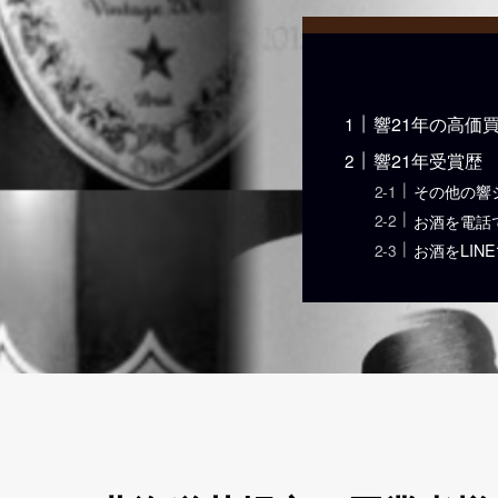
響21年の高価
響21年受賞歴
その他の響
お酒を電話
お酒をLIN