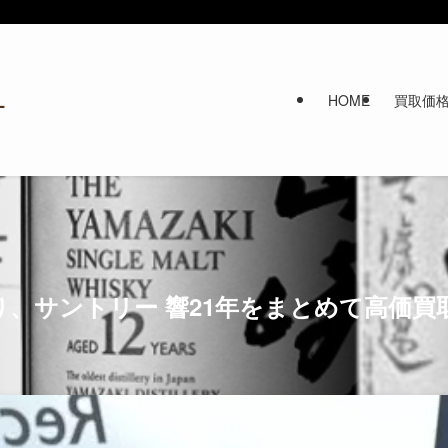
HOME
買取価
り、サントリー 響21年をまとめて高価買