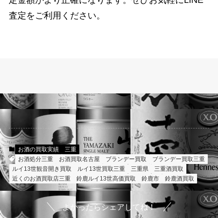
定金額がより正確になります。ぜひお気軽にLINE
査定をご利用ください。
お酒の買取実績
三重
お酒処分三重
お酒買取名古屋
ブランデー買取
ブランデー買取三重
ルイ13世観音開き買取
ルイ13世買取三重
三重県
三重酒買取
近くのお酒買取店三重
鈴鹿ルイ13世高価買取
鈴鹿市
鈴鹿酒買取
よかったらシェアしてね！