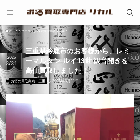
ホーム
ブログ
お酒の買取実績
三重
三重県鈴鹿市のお客様から、レミ
2025
ーマルタン ルイ13世 観音開きを
3/31
高価買取しました！
2025年3月31日
お酒の買取実績
三重