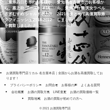
三重県四日市市のお客様か
愛知県名古屋市のお客様か
ら、嘉之助 ゴースト ＃16
ら、貴州茅台酒 天女ラベル
さぎむすめ シャルドネカス
2021をまとめて高価買取致
クフィニッシュ 2018-2022
しました！
を買取しました！
2026年8月4日
2026年8月4日
お酒買取専門店リカル 名古屋本店｜全国からお酒を高価買取してお
ります！
プライバシーポリシー
お問合せ
お客様の声
よくある質問
会社概要
お酒の買取方法
LINE査定
お酒の買取価格一覧
買取地域
お酒の買取が初めての方へ
©
2021 お酒買取専門店