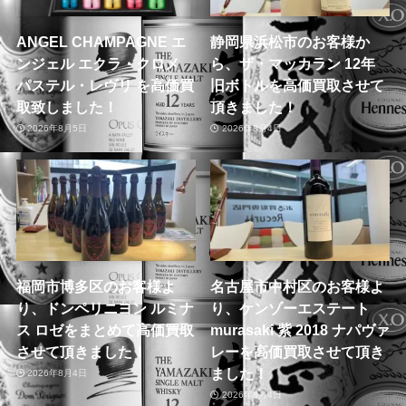
ANGEL CHAMPAGNE エ
静岡県浜松市のお客様か
ンジェル エクラ・クロメ
ら、ザ・マッカラン 12年
パステル・レヴリ を高価買
旧ボトルを高価買取させて
取致しました！
頂きました！
2026年8月5日
2026年8月4日
福岡市博多区のお客様よ
名古屋市中村区のお客様よ
り、ドンペリニヨン ルミナ
り、ケンゾーエステート
ス ロゼをまとめて高価買取
murasaki 紫 2018 ナパヴァ
させて頂きました！
レーを高価買取させて頂き
ました！
2026年8月4日
2026年8月4日