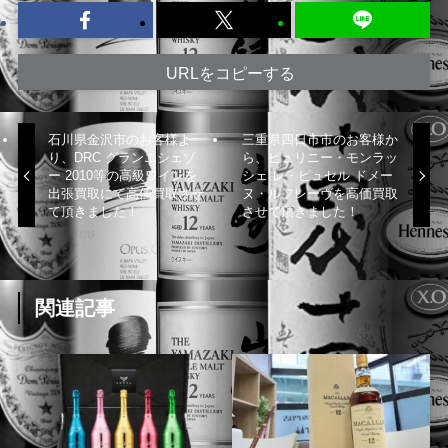
URLをコピーする
石川県金沢市のお客様よ
三重県四日市市のお客様か
り、DRC グランエシェゾ
ら、ピュリニー・モンラッ
ー 2010等の高級ワインを
シェ レ・ピュセル ドメー
出張買取にて高価買取させ
ヌ・ルフレーヴを高価買取
て頂きました！
させて頂きました！
関連記事