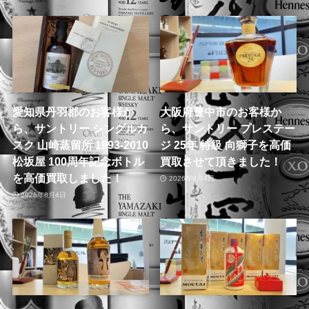
愛知県丹羽郡のお客様か
大阪府豊中市のお客様か
ら、サントリー シングルカ
ら、サントリー プレステー
スク 山崎蒸留所 1993-2010
ジ 25年 特級 向獅子を高価
松坂屋 100周年記念ボトル
買取させて頂きました！
を高価買取しました！
2026年8月4日
2026年8月4日