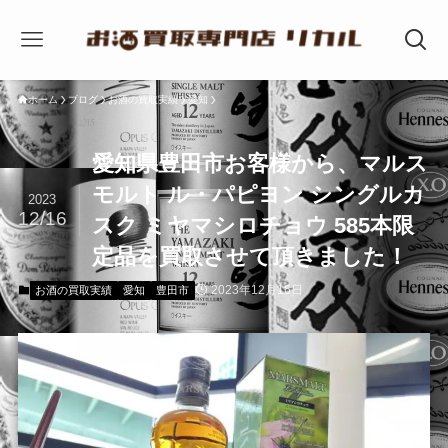
ホーム
ブログ
お酒の買取実績
愛知
愛知県豊田市お客様から、マルス
モルト ル・パピヨン シングルカ
2023
12/16
スク ミヤマシロチョウ 585本限
定品を買取させて頂きました！
2023年12月16日
お酒の買取実績
愛知
豊田市