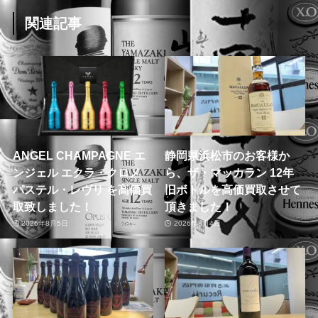
関連記事
ANGEL CHAMPAGNE エ
静岡県浜松市のお客様か
ンジェル エクラ・クロメ
ら、ザ・マッカラン 12年
パステル・レヴリ を高価買
旧ボトルを高価買取させて
取致しました！
頂きました！
2026年8月5日
2026年8月4日