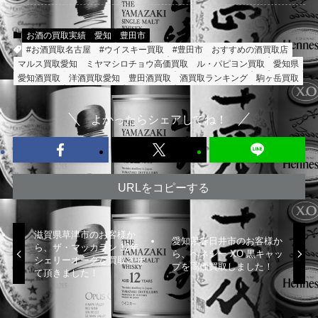
お酒の買取実績
愛知
豊田市
#お酒買取名古屋
#ウイスキー買取
#豊田市
おすすめの酒買取店
マルス買取愛知
ミヤマシロチョウ高価買取
ル・パピヨン買取
愛知県
愛知酒買取
洋酒買取愛知
豊田酒買取
酒買取ランキング
駒ヶ岳買取
よかったらシェアしてね！
URLをコピーする
滋賀県草津市のお客様か
愛知県春日井市のお客様か
ら、ザ・マッカラン 12年
ら、ヘネシー XO 黒キャッ
シェリーオークを買取させ
プを高価買取しました！
て頂きました！