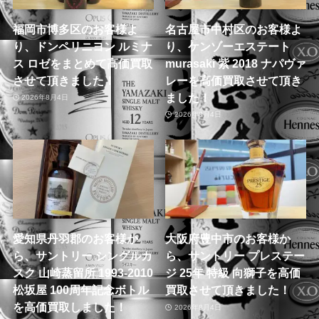
福岡市博多区のお客様よ
名古屋市中村区のお客様よ
り、ドンペリニヨン ルミナ
り、ケンゾーエステート
ス ロゼをまとめて高価買取
murasaki 紫 2018 ナパヴァ
させて頂きました！
レーを高価買取させて頂き
ました！
2026年8月4日
2026年8月4日
愛知県丹羽郡のお客様か
大阪府豊中市のお客様か
ら、サントリー シングルカ
ら、サントリー プレステー
スク 山崎蒸留所 1993-2010
ジ 25年 特級 向獅子を高価
松坂屋 100周年記念ボトル
買取させて頂きました！
を高価買取しました！
2026年8月4日