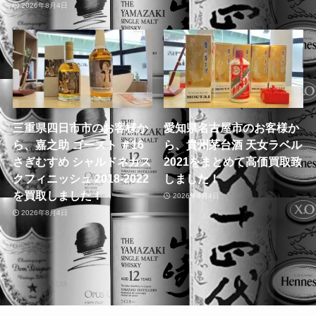
2026年8月4日
三重県四日市市のお客様か
愛知県名古屋市のお客様か
ら、嘉之助 ゴースト ＃16
ら、貴州茅台酒 天女ラベル
さぎむすめ シャルドネカス
2021をまとめて高価買取致
クフィニッシュ 2018-2022
しました！
を買取しました！
2026年8月4日
2026年8月4日