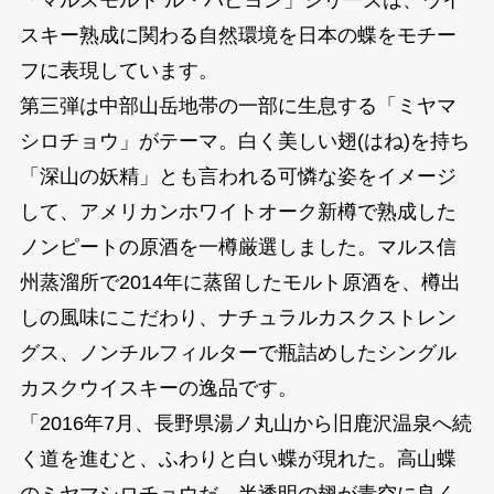
スキー熟成に関わる自然環境を日本の蝶をモチー
フに表現しています。
第三弾は中部山岳地帯の一部に生息する「ミヤマ
シロチョウ」がテーマ。白く美しい翅(はね)を持ち
「深山の妖精」とも言われる可憐な姿をイメージ
して、アメリカンホワイトオーク新樽で熟成した
ノンピートの原酒を一樽厳選しました。マルス信
州蒸溜所で2014年に蒸留したモルト原酒を、樽出
しの風味にこだわり、ナチュラルカスクストレン
グス、ノンチルフィルターで瓶詰めしたシングル
カスクウイスキーの逸品です。
「2016年7月、長野県湯ノ丸山から旧鹿沢温泉へ続
く道を進むと、ふわりと白い蝶が現れた。高山蝶
のミヤマシロチョウだ。半透明の翅が青空に良く