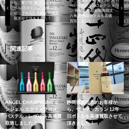
ら、サントリー 響 21年 ス
ら、響17年 裏ゴールドラ
ペシャルボトルコレクショ
ベル(旧ボトル)と山崎12年
ン 有田焼 色絵松鶴梅鶉文
ピュアモルト木箱を高価買
八角瓶 陶器ボトルを高価
取させて頂きました！
買取しました！
関連記事
ANGEL CHAMPAGNE エ
静岡県浜松市のお客様か
ンジェル エクラ・クロメ
ら、ザ・マッカラン 12年
パステル・レヴリ を高価買
旧ボトルを高価買取させて
取致しました！
頂きました！