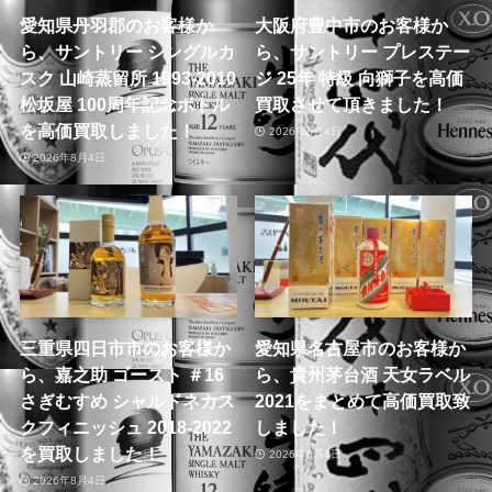
愛知県丹羽郡のお客様か
大阪府豊中市のお客様か
ら、サントリー シングルカ
ら、サントリー プレステー
スク 山崎蒸留所 1993-2010
ジ 25年 特級 向獅子を高価
松坂屋 100周年記念ボトル
買取させて頂きました！
を高価買取しました！
2026年8月4日
2026年8月4日
三重県四日市市のお客様か
愛知県名古屋市のお客様か
ら、嘉之助 ゴースト ＃16
ら、貴州茅台酒 天女ラベル
さぎむすめ シャルドネカス
2021をまとめて高価買取致
クフィニッシュ 2018-2022
しました！
を買取しました！
2026年8月4日
2026年8月4日