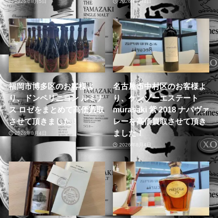
2026年8月5日
2026年8月4日
福岡市博多区のお客様よ
名古屋市中村区のお客様よ
り、ドンペリニヨン ルミナ
り、ケンゾーエステート
ス ロゼをまとめて高価買取
murasaki 紫 2018 ナパヴァ
させて頂きました！
レーを高価買取させて頂き
ました！
2026年8月4日
2026年8月4日