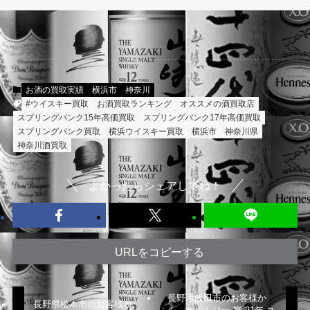
お酒の買取実績
横浜市
神奈川
#ウイスキー買取
お酒買取ランキング
オススメの酒買取店
スプリングバンク15年高価買取
スプリングバンク17年高価買取
スプリングバンク買取
横浜ウイスキー買取
横浜市
神奈川県
神奈川酒買取
よかったらシェアしてね！
URLをコピーする
長野県飯田市のお客様か
長野県松本市のお客様か