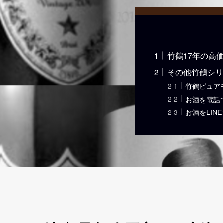
竹鶴17年の高
その他竹鶴シリ
竹鶴ピュア
お酒を電話
お酒をLIN